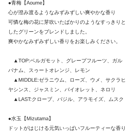
●青梅【Aoume】
心が澄み渡るようなみずみずしい爽やかな香り
青梅
可憐な梅の花に芽吹いたばかりのようなすっきりと
1,320円(税込)
したグリーンをブレンドしました。
SOLD OUT
爽やかなみずみずしい香りをお楽しみください。
水玉
1,320円(税込)
▲TOP:ベルガモット、グレープフルーツ、ガル
SOLD OUT
バナム、スゥートオレンジ、レモン
▲MIDDLE:ゼラニウム、ローズ、ウメ、サクラヒ
ヤシンス、ジャスミン、バイオレット、ネロリ
▲LAST:クローブ、バジル、アラモイズ、ムスク
●水玉【Mizutama】
ドットがはじける元気いっぱいフルーティーな香り