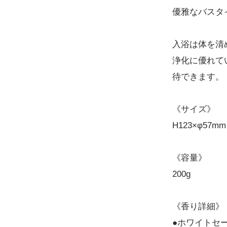
優雅なバスタ
入浴は体を清
浄化に優れて
待できます。
《サイズ》
H123×φ57mm
《容量》
200g
《香り詳細》
●ホワイトセージ 