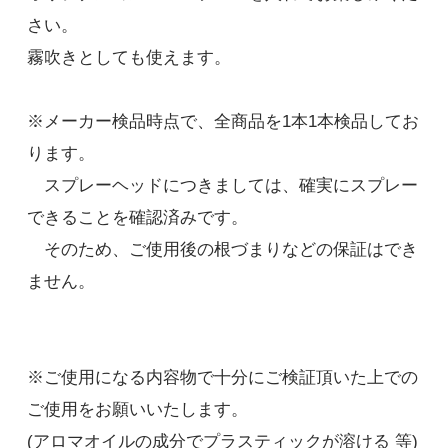
さい。
霧吹きとしても使えます。
※メーカー検品時点で、全商品を1本1本検品してお
ります。
茶色
385円(税込)
スプレーヘッドにつきましては、確実にスプレー
在庫：474
できることを確認済みです。
そのため、ご使用後の根づまりなどの保証はでき
半透明
ません。
385円(税込)
在庫：499
※ご使用になる内容物で十分にご検証頂いた上での
ご使用をお願いいたします。
(アロマオイルの成分でプラスティックが溶ける 等)