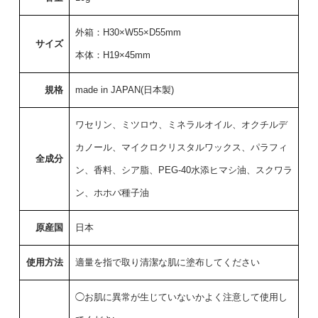
外箱：H30×W55×D55mm
サイズ
本体：H19×45mm
規格
made in JAPAN(日本製)
ワセリン、ミツロウ、ミネラルオイル、オクチルデ
カノール、マイクロクリスタルワックス、パラフィ
全成分
ン、香料、シア脂、PEG-40水添ヒマシ油、スクワラ
ン、ホホバ種子油
原産国
日本
使用方法
適量を指で取り清潔な肌に塗布してください
◯お肌に異常が生じていないかよく注意して使用し