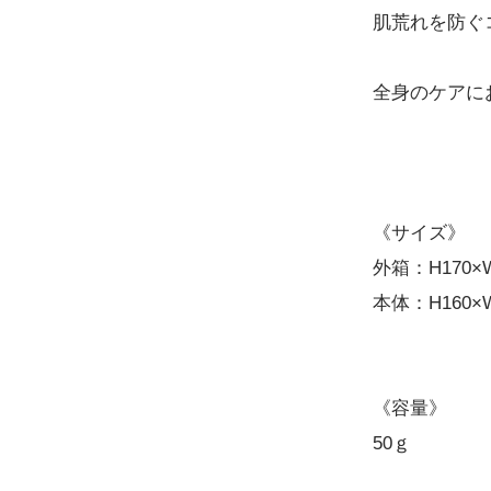
肌荒れを防ぐ
全身のケアに
《サイズ》
外箱：H170×W
本体：H160×W
《容量》
50ｇ