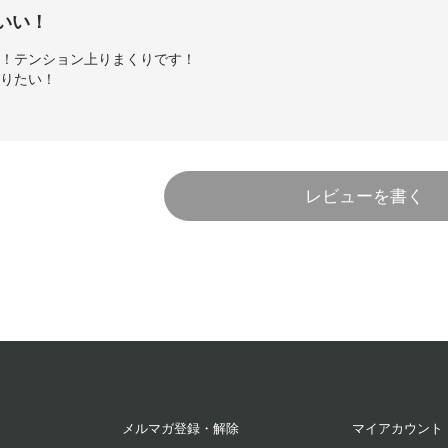
いい！
い！テンション上りまくりです！
作りたい！
レビューを書く
40代
2025/03/16 20:00:34
で幼な子の為に切り分けた、ラ・フランスの最後の一欠片のように、甘
なり、塗り直して香りを楽しむ。
メルマガ登録・解除
マイアカウント
オレンジ
30代