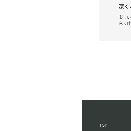
凄く
楽し
色々
まる
癖に
TOP