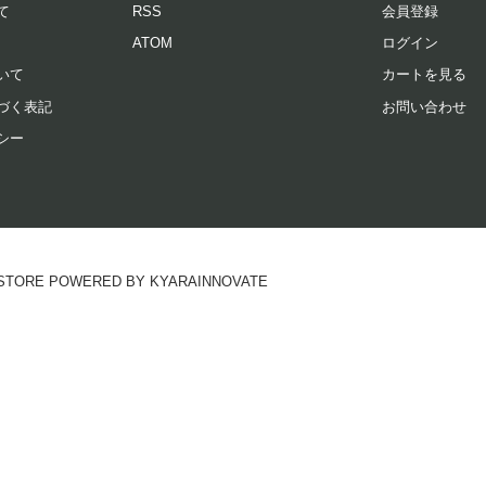
て
RSS
会員登録
ATOM
ログイン
2024/09/24 19:31:47
いて
カートを見る
香りです
づく表記
お問い合わせ
シー
モクセイの方をプレゼントで貰い、こちらの香りも気になり購入しまし
やかで、あますぎない香りです。
RE POWERED BY KYARAINNOVATE
iu
20代
2023/11/06 21:56:37
香り
の持続性はあまりありませんが、ラフランスそのままのとっても良い香