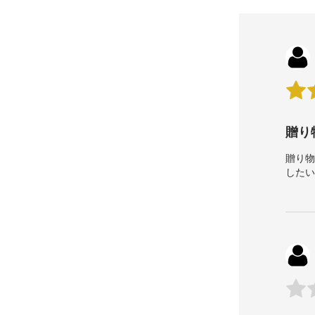
贈り
贈り
した