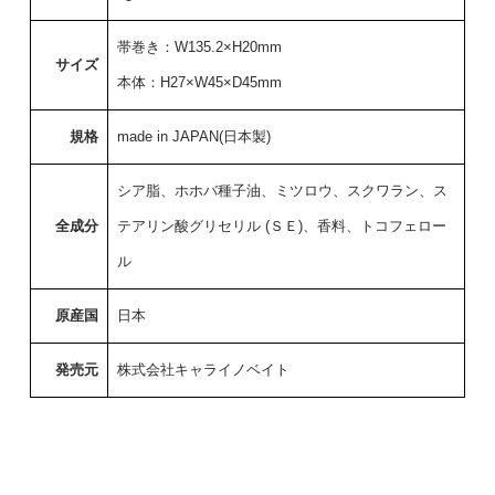
帯巻き：W135.2×H20mm
サイズ
本体：H27×W45×D45mm
規格
made in JAPAN(日本製)
シア脂、ホホバ種子油、ミツロウ、スクワラン、ス
全成分
テアリン酸グリセリル (ＳＥ)、香料、トコフェロー
ル
原産国
日本
発売元
株式会社キャライノベイト