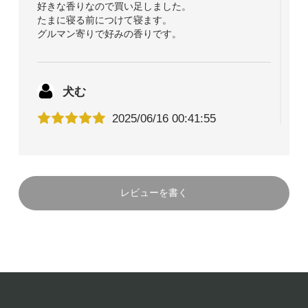
好きな香りなので買い足しました。
たまに寝る前につけて寝ます。
グルマン寄りで好みの香りです。
犬む
2025/06/16 00:41:55
つけた瞬間から甘い香りがします。
最初は練乳っぽくて、途中からミルクティーっぽく変
化していく感じです。
とにかくやさしい甘やかしてくれるような香りで癒や
レビューを書く
されたい方には合うと思います。
クロ
30代
2025/02/12 09:20:54