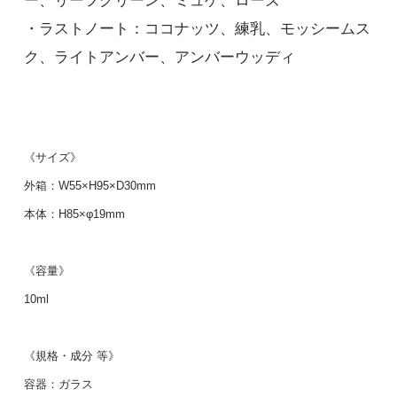
ー、リーフグリーン、ミュゲ、ローズ
・ラストノート：ココナッツ、練乳、モッシームス
ク、ライトアンバー、アンバーウッディ
《サイズ》
外箱：W55×H95×D30mm
本体：H85×φ19mm
《容量》
10ml
《規格・成分 等》
容器：ガラス