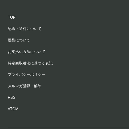
かなり甘めの香り
記載されている香りのうち、バニラや練乳・ココナッ
TOP
ツといった、しっかり甘い香りが際立って香ってくる
印象でした。
配送・送料について
体につけると香りが甘くなりやすい体質なので、使う
返品について
量とシチュエーションには気をつけないといけないと
感じました。
お支払い方法について
パーソナルスペースで使ったり、無香料のハンドクリ
特定商取引法に基づく表記
ームと混ぜて使ったりしようと思います。
プライバシーポリシー
お菓子のような甘い香りが好きな方には全力でおすす
めします。
メルマガ登録・解除
RSS
ATOM