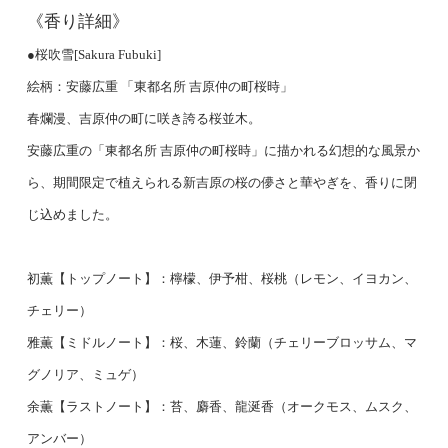
《香り詳細》
●桜吹雪[Sakura Fubuki]
絵柄：安藤広重 「東都名所 吉原仲の町桜時」
春爛漫、吉原仲の町に咲き誇る桜並木。
安藤広重の「東都名所 吉原仲の町桜時」に描かれる幻想的な風景か
ら、期間限定で植えられる新吉原の桜の儚さと華やぎを、香りに閉
じ込めました。
初薫【トップノート】：檸檬、伊予柑、桜桃（レモン、イヨカン、
チェリー）
雅薫【ミドルノート】：桜、木蓮、鈴蘭（チェリーブロッサム、マ
グノリア、ミュゲ）
余薫【ラストノート】：苔、麝香、龍涎香（オークモス、ムスク、
アンバー）