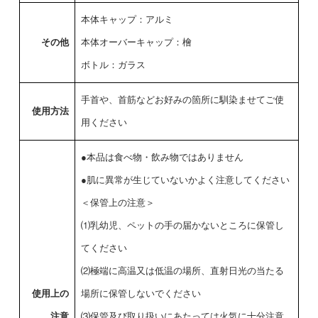
本体キャップ：アルミ
その他
本体オーバーキャップ：檜
ボトル：ガラス
手首や、首筋などお好みの箇所に馴染ませてご使
使用方法
用ください
●本品は食べ物・飲み物ではありません
●肌に異常が生じていないかよく注意してください
＜保管上の注意＞
⑴乳幼児、ペットの手の届かないところに保管し
てください
⑵極端に高温又は低温の場所、直射日光の当たる
使用上の
場所に保管しないでください
注意
⑶保管及び取り扱いにあたっては火気に十分注意