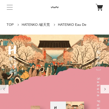
TOP
HATENKO /破天荒
HATENKO Eau De