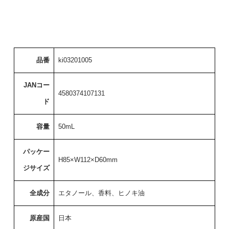
品番
ki03201005
JANコー
4580374107131
ド
容量
50mL
パッケー
H85×W112×D60mm
ジサイズ
全成分
エタノール、香料、ヒノキ油
原産国
日本