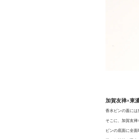
加賀友禅×東
香水ビンの蓋には
そこに、加賀友禅
ビンの底面に全面