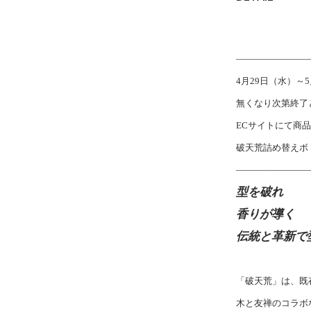
――――――――
4月29日（水）～
無くなり次第終了
ECサイトにて商
破天荒詰め替えボ
――――――――
型を破れ
香りが導く
伝統と革新で
「破天荒」は、既
木と友禅のコラボ