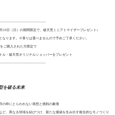
――――――――――――――
5月10日（日）の期間限定で、破天荒ミニアトマイザープレゼント♪
となります。※香りは選べませんので予めご了承ください。
品をご購入された方限定で
トル・破天荒オリジナルショッパーをプレゼント
――――――――――――――
型を破る未来
存の枠にとらわれない発想と挑戦の象徴
など、異なる領域を結びつけ、新たな価値を生み出す複合的なモノづくり