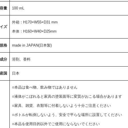
容量
100 mL
外箱：H170×W55×D31 mm
イズ
本体：H160×W40×D25mm
規格
made in JAPAN(日本製)
成分
溶剤、香料
産国
日本
○本品は食べ物、飲み物ではありません
○液体がこぼれると家具の塗装面等に変質がおこる場合があります
○家具、雑貨、衣類等に付着しないよう十分ご注意ください
○ボトルが転倒しないよう、安全で平らな場所に設置してください
○本品を使用目的以外でご使用にならないでください