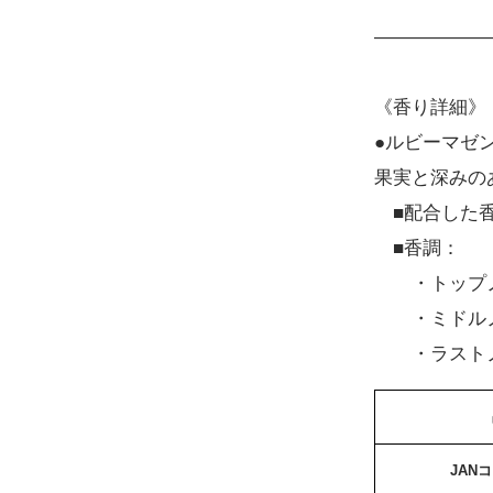
――――――
《香り詳細》
●ルビーマゼンタ 
果実と深みの
■配合した香
■香調：
・トップノー
・ミドルノー
・ラストノート
JAN