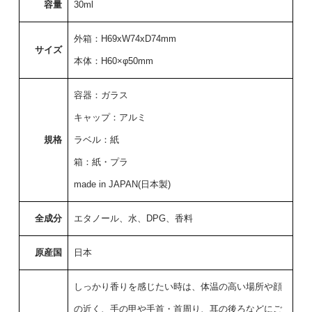
容量
30ml
外箱：H69xW74xD74mm
サイズ
本体：H60×φ50mm
容器：ガラス
キャップ：アルミ
規格
ラベル：紙
箱：紙・プラ
made in JAPAN(日本製)
全成分
エタノール、水、DPG、香料
原産国
日本
しっかり香りを感じたい時は、体温の高い場所や顔
の近く、手の甲や手首・首周り、耳の後ろなどにご