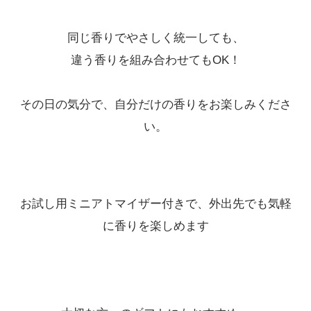
【5月上旬入荷予定】ホワイト
ティー
同じ香りでやさしく統一しても、
アクアマリン
違う香りを組み合わせてもOK！
4,290円(税込)
在庫：20
その日の気分で、自分だけの香りをお楽しみくださ
【5月上旬入荷予定】ホワイト
い。
ティー
ラフランス
4,290円(税込)
在庫：20
お試し用ミニアトマイザー付きで、外出先でも気軽
【5月上旬入荷予定】ホワイト
に香りを楽しめます
ティー
ゆずレモン
4,290円(税込)
在庫：20