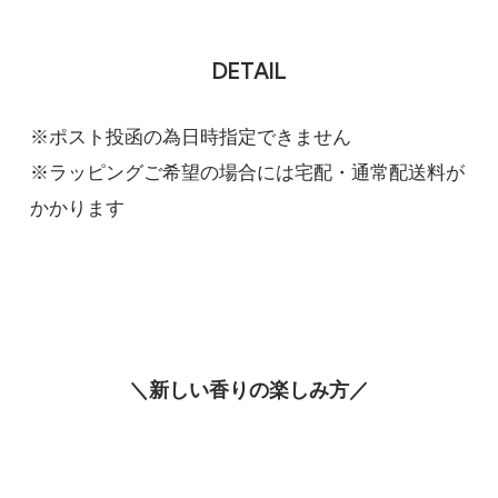
ブラウンダイヤモンド
グリーンティー
DETAIL
4,290円(税込)
在庫：20
※ポスト投函の為日時指定できません
ブラウンダイヤモンド
※ラッピングご希望の場合には宅配・通常配送料が
アッサムティー
かかります
4,290円(税込)
在庫：20
ブラウンダイヤモンド
ルビーマゼンタ
4,290円(税込)
在庫：20
＼新しい香りの楽しみ方／
ブラウンダイヤモンド
ピンククオーツ
4,290円(税込)