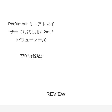
4,290円(税込)
在庫：20
フィグ
Perfumers ミニアトマイ
ゆずレモン
ザー〈お試し用〉2mL/
4,290円(税込)
在庫：20
パフューマーズ
フィグ
770円(税込)
桜
4,290円(税込)
在庫：20
フィグ
ホワイトティー
REVIEW
4,290円(税込)
在庫：20