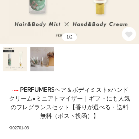
1/2
PERFUMERSヘア＆ボディミスト×ハンド
クリーム×ミニアトマイザー｜ギフトにも人気
のフレグランスセット【香りが選べる・送料
ブラウンダイヤモンド
ブラウンダイアモンド
無料（ポスト投函）】
4,290円(税込)
KI02701-03
在庫：19