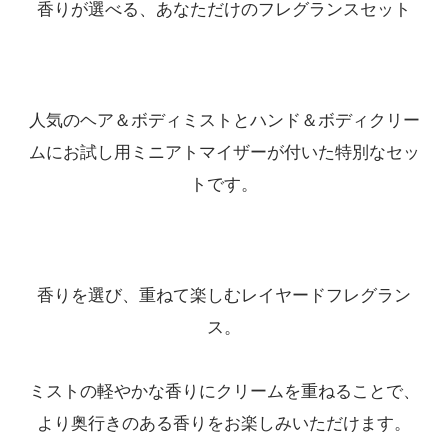
香りが選べる、あなただけのフレグランスセット
在庫：20
ブラウンダイヤモンド
ティーチョコレート
4,290円(税込)
人気のヘア＆ボディミストとハンド＆ボディクリー
在庫：20
ムにお試し用ミニアトマイザーが付いた特別なセッ
トです。
ブラウンダイヤモンド
ビター
4,290円(税込)
在庫：20
香りを選び、重ねて楽しむレイヤードフレグラン
【5月上旬入荷予定】ホワイト
ス。
ティー
ブラウンダイアモンド
ミストの軽やかな香りにクリームを重ねることで、
4,290円(税込)
在庫：20
より奥行きのある香りをお楽しみいただけます。