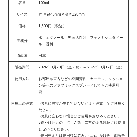
容量
100mL
サイズ
約 直径46mm × 高さ128mm
価格
1,500円（税込）
水、エタノール、界面活性剤、フェノキシエタノー
主成分
ル、香料
原産国
日本
販売期間
2026年3月20日（金・祝）～ 2027年3月19日（金）
使用方法
お部屋や車内などの空間芳香。カーテン、クッショ
ン等へのファブリックスプレーとしてもご使用可
能。
使用上の注意
○お肌に異常が生じていないかよく注意してご使用く
ださい。
○お肌に合わない場合はご使用をおやめください。
○傷やはれもの、湿しん等、異常のある部位には使用
しないでください。
○使用中または使用後に赤み、はれ、かゆみ、刺激等