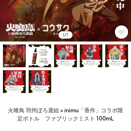
1/7
火喰鳥 羽州ぼろ鳶組 × inimu「香作」コラボ限
定ボトル ファブリックミスト 100mL