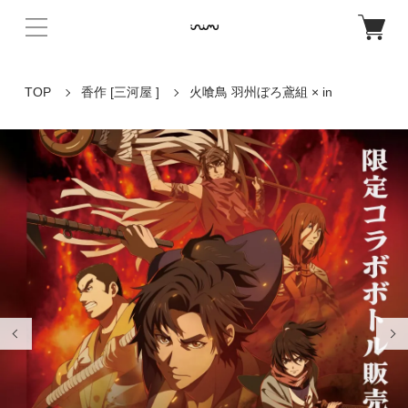
TOP
香作 [三河屋 ]
火喰鳥 羽州ぼろ鳶組 × in