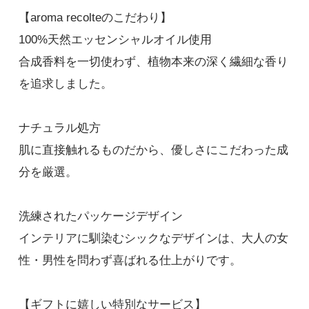
4,400円(税込)
【aroma recolteのこだわり】
在庫：100
100%天然エッセンシャルオイル使用
希望する
合成香料を一切使わず、植物本来の深く繊細な香り
ウェイク（H）ｘリフレッシュ（S）
を追求しました。
4,400円(税込)
在庫：100
ナチュラル処方
希望する
肌に直接触れるものだから、優しさにこだわった成
ウェイク（H）ｘニュートラル（S）
分を厳選。
4,400円(税込)
在庫：100
洗練されたパッケージデザイン
希望する
インテリアに馴染むシックなデザインは、大人の女
フォーカス（H）ｘウェイク（S）
性・男性を問わず喜ばれる仕上がりです。
4,400円(税込)
在庫：100
【ギフトに嬉しい特別なサービス】