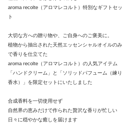
4,400円(税込)
aroma recolte（アロマレコルト）特別なギフトセッ
在庫：100
ト
希望しない
大切な方への贈り物や、ご自身へのご褒美に。
ウェイク（H）ｘニュートラル（S）
4,400円(税込)
植物から抽出された天然エッセンシャルオイルのみ
在庫：100
で香りを仕立てた
aroma recolte（アロマレコルト）の人気アイテム
希望しない
「ハンドクリーム」と「ソリッドパフューム（練り
フォーカス（H）ｘウェイク（S）
4,400円(税込)
香水）」を限定セットにいたしました
在庫：100
合成香料を一切使用せず
希望しない
フォーカス（H）ｘフォーカス（S）
自然界の恵みだけで作られた贅沢な香りが忙しい
4,400円(税込)
日々に穏やかな癒しを届けます
在庫：100