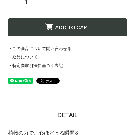
ADD TO CART
・この商品について問い合わせる
希望しない
・返品について
ウェイク（H）ｘウェイク（S）
4,400円(税込)
・特定商取引法に基づく表記
在庫：100
希望しない
ウェイク（H）ｘフォーカス（S）
4,400円(税込)
在庫：100
DETAIL
希望しない
植物の力で、心ほどける瞬間を
ウェイク（H）ｘリフレッシュ（S）