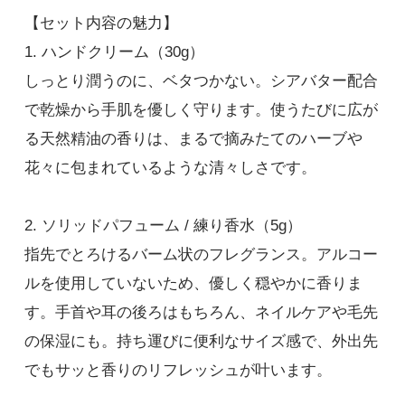
【セット内容の魅力】
希望しない
フォーカス（H）ｘリフレッシュ（S）
1. ハンドクリーム（30g）
4,400円(税込)
しっとり潤うのに、ベタつかない。シアバター配合
在庫：100
で乾燥から手肌を優しく守ります。使うたびに広が
る天然精油の香りは、まるで摘みたてのハーブや
希望しない
フォーカス（H）ｘニュートラル（S）
花々に包まれているような清々しさです。
4,400円(税込)
在庫：100
2. ソリッドパフューム / 練り香水（5g）
指先でとろけるバーム状のフレグランス。アルコー
希望する
ウェイク（H）ｘウェイク（S）
ルを使用していないため、優しく穏やかに香りま
4,400円(税込)
す。手首や耳の後ろはもちろん、ネイルケアや毛先
在庫：100
の保湿にも。持ち運びに便利なサイズ感で、外出先
でもサッと香りのリフレッシュが叶います。
希望する
ウェイク（H）ｘフォーカス（S）