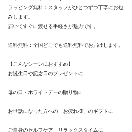
希望する
ラッピング無料：スタッフがひとつずつ丁寧にお包
フォーカス（H）ｘフォーカス（S）
みします。
4,400円(税込)
届いてすぐに渡せる手軽さが魅力です。
在庫：100
希望する
送料無料：全国どこでも送料無料でお届けします。
フォーカス（H）ｘリフレッシュ（S）
4,400円(税込)
【こんなシーンにおすすめ】
在庫：100
お誕生日や記念日のプレゼントに
希望する
フォーカス（H）ｘニュートラル（S）
母の日・ホワイトデーの贈り物に
4,400円(税込)
在庫：100
お世話になった方への「お疲れ様」のギフトに
ご自身のセルフケア、リラックスタイムに