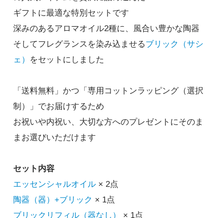
ギフトに最適な特別セットです
深みのあるアロマオイル2種に、風合い豊かな陶器
そしてフレグランスを染み込ませる
ブリック（サシ
ウェイク
ェ）
をセットにしました
ウェイク
5,500円(税込)
在庫：100
「送料無料」かつ「専用コットンラッピング（選択
制）」でお届けするため
ウェイク
お祝いや内祝い、大切な方へのプレゼントにそのま
ニュートラル
まお選びいただけます
5,500円(税込)
在庫：100
セット内容
ウェイク
エッセンシャルオイル
× 2点
フォーカス
陶器（器）+ブリック
× 1点
5,500円(税込)
在庫：100
ブリックリフィル（器なし）
× 1点