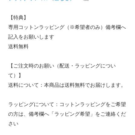
ウェイク
【特典】
リフレッシュ
専用コットンラッピング（※希望者のみ）備考欄へ
5,500円(税込)
在庫：100
記入をお願いします
送料無料
ニュートラル
ウェイク
5,500円(税込)
【ご注文時のお願い（配送・ラッピングについ
在庫：100
て）】
送料について：本商品は送料無料でお届けします。
ニュートラル
ニュートラル
5,500円(税込)
ラッピングについて：コットンラッピングをご希望
在庫：100
の方は、備考欄へ「ラッピング希望」をご連絡くだ
さい
ニュートラル
フォーカス