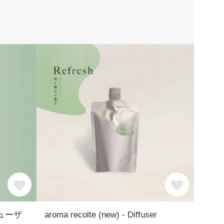
フューザ
aroma recolte (new) - Diffuser