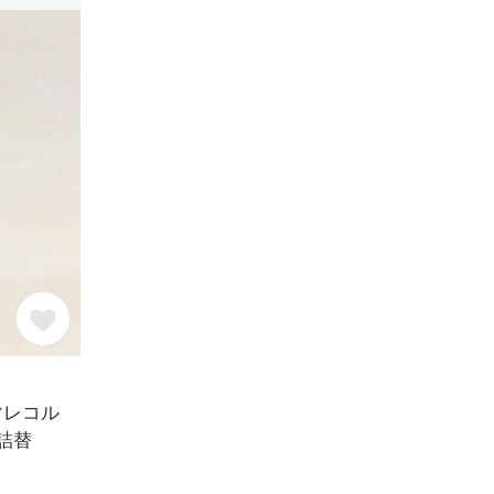
ロマレコル
詰替