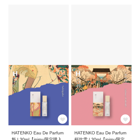
HATENKO Eau De Parfum
HATENKO Eau De Parfum
魁 | 30ml【inimu限定購入
桜吹雪 | 30ml【inimu限定