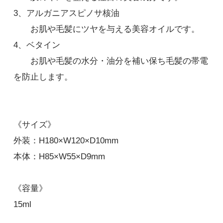
3、アルガニアスピノサ核油
お肌や毛髪にツヤを与える美容オイルです。
4、ベタイン
お肌や毛髪の水分・油分を補い保ち毛髪の帯電
を防止します。
ピンクサファイア
1,320円(税込)
《サイズ》
SOLD OUT
外装：H180×W120×D10mm
トルマリン
本体：H85×W55×D9mm
1,320円(税込)
SOLD OUT
《容量》
15ml
ブラウンダイアモンド
1,320円(税込)