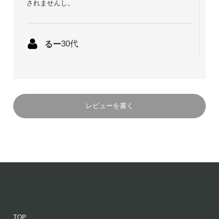
されませんし。
るー
30代
2024/12/04 23:07:20
最高
フラっと立ち寄ったお店で嗅いで一目惚れ。
レビューを書く
衝動買いする事はほぼないのですが
お昼休憩ついでに買ってしまいました！
限定と書いてるのを今見つけ、ショックです。
来年も、定期的に再販して欲しい香りです！
TOP