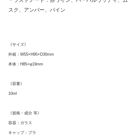
・ラストノート：赤ワイン、ハーバルウッディ、ム
スク、アンバー、パイン
《サイズ》
外箱：W55×H95×D30mm
本体：H85×φ19mm
《容量》
10ml
《規格・成分 等》
容器：ガラス
キャップ：プラ