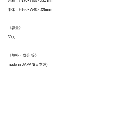
外箱：H170×W55×D31 mm
本体：H160×W40×D25mm
《容量》
50ｇ
《規格・成分 等》
made in JAPAN(日本製)