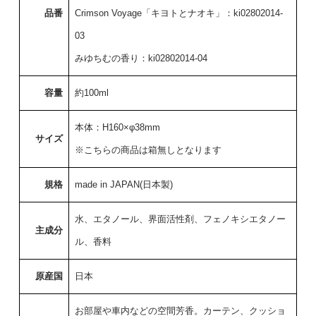
品番
Crimson Voyage「キヨトとナオキ」：ki02802014-
03
みゆちむの香り：ki02802014-04
容量
約100ml
本体：H160×φ38mm
サイズ
※こちらの商品は箱無しとなります
規格
made in JAPAN(日本製)
水、エタノール、界面活性剤、フェノキシエタノー
主成分
ル、香料
原産国
日本
お部屋や車内などの空間芳香。カーテン、クッショ