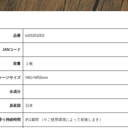
）
品番
ki03201003
JANコード
トラス（限定）
容量
１枚
ケージサイズ
H91×W55mm
全成分
）
原産国
日本
香り持続時間
約1週間 （※ご使用環境によって前後します）