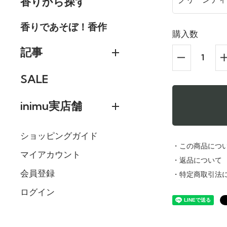
香りから探す
香りであそぼ！香作
購入数
記事
SALE
inimu実店舗
グリーンティ
ショッピングガイド
110円(税込)
・この商品につ
マイアカウント
在庫：999
・返品について
会員登録
・特定商取引法
アッサムティ
ログイン
110円(税込)
在庫：999