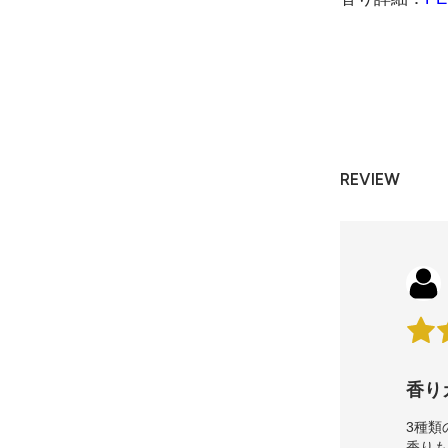
在庫：999
藤（限定）
110円(税込)
在庫：999
REVIEW
ストロベリー
110円(税込)
在庫：999
ベリーサング
110円(税込)
香り
在庫：999
3種類
香り