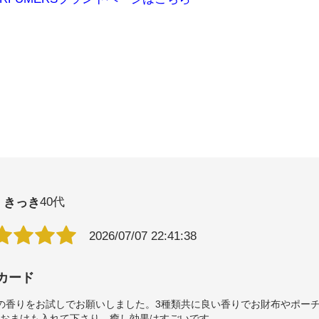
プリンス（限定）
きっき
40代
2026/07/07 22:41:38
リア（限定）
カード
の香りをお試しでお願いしました。3種類共に良い香りでお財布やポー
もおまけも入れて下さり、癒し効果はすごいです。