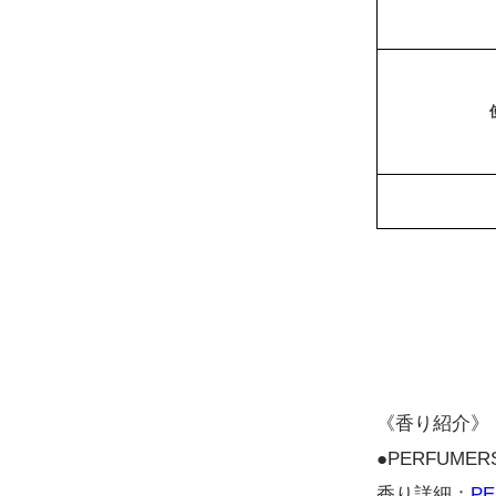
桜（限定）
110円(税込)
在庫：999
金木犀（限定
110円(税込)
在庫：999
クチナシ（限
110円(税込)
在庫：999
《香り紹介》
沈丁花・ダフ
●PERFUMER
110円(税込)
香り詳細：
P