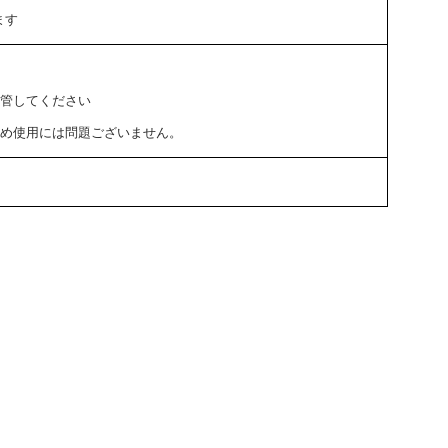
ます
保管してください
ため使用には問題ございません。