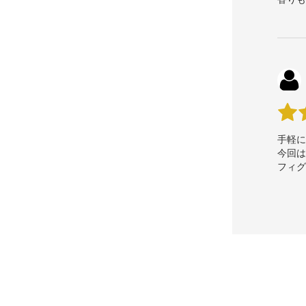
ピオニー（限
110円(税込)
在庫：999
ミルクティー
110円(税込)
手軽
在庫：999
今回
フィ
アンゴラホワ
110円(税込)
在庫：999