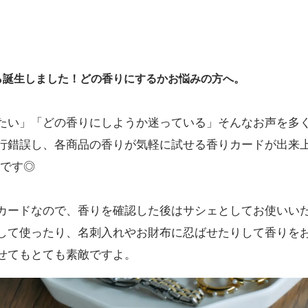
ー
ら誕生しました！どの香りにするかお悩みの方へ。
たい」「どの香りにしようか迷っている」そんなお声を多
行錯誤し、各商品の香りが気軽に試せる香りカードが出来
品です◎
カードなので、香りを確認した後はサシェとしてお使いい
タ
して使ったり、名刺入れやお財布に忍ばせたりして香りを
せてもとても素敵ですよ。