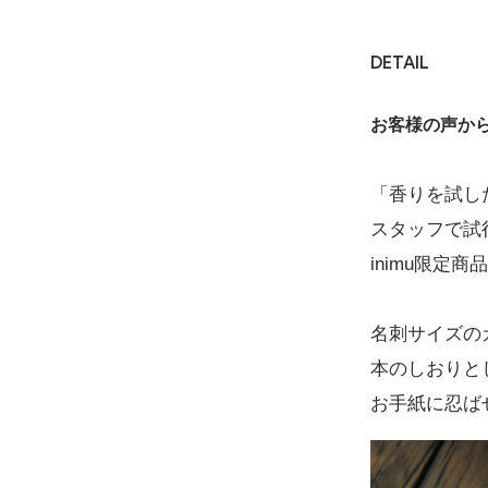
DETAIL
ホワイトティ
110円(税込)
お客様の声か
在庫：999
「香りを試し
フィグ
スタッフで試
110円(税込)
inimu限定商
在庫：999
名刺サイズの
ルビーマゼン
本のしおりと
110円(税込)
お手紙に忍ば
在庫：999