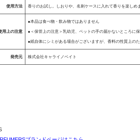
使用方法
香りのお試し。しおりや、名刺ケースに入れて香りを楽しめ
●本品は食べ物・飲み物ではありません
使用上の注意
●＜保管上の注意＞乳幼児、ペットの手の届かないところに
●紙自体にシミがある場合がございますが、香料の性質上の
）
発売元
株式会社キャライノベイト
定）
ネ（限定）
S
ERFUMERSブランドページはこちら